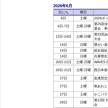
2026年6月
日にち
曜日
6日
土曜
2026
第25回
6日-7日
土曜-日曜
選会 車
第32回
13日-14日
土曜-日曜
大会
14日
日曜
障がい者
14日
日曜
総合福祉
14日
日曜
兵庫県生
20日-21日
土曜-日曜
WAVES
20日-21日
土曜-日曜
西日本座
27日
土曜
血液型交
27日
土曜
南あわじ
27日
土曜
かこパラ
第22回
28日
日曜
会