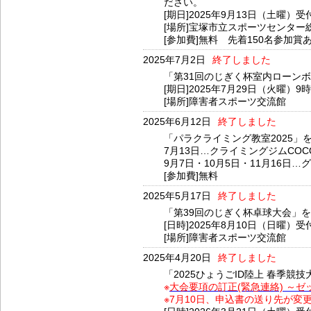
ださい。
[期日]2025年9月13日（土曜）受
[場所]宝塚市立スポーツセンタ
[参加費]無料 先着150名参加賞
2025年7月2日
終了しました
「第31回のじぎく杯室内ローン
[期日]2025年7月29日（火曜）9
[場所]障害者スポーツ交流館
2025年6月12日
終了しました
「パラクライミング教室2025」
7月13日…クライミングジムCO
9月7日・10月5日・11月16
[参加費]無料
2025年5月17日
終了しました
「第39回のじぎく杯卓球大会」
[日時]2025年8月10日（日曜）受
[場所]障害者スポーツ交流館
2025年4月20日
終了しました
「2025ひょうごID陸上 春季競
※
大会要項の訂正(緊急連絡) ～
※7月10日、申込書の送り先が