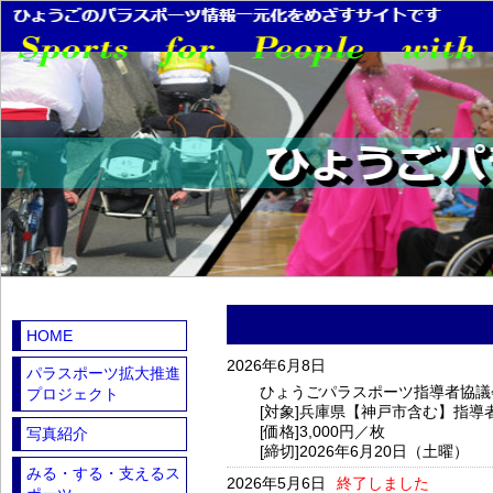
HOME
2026年6月8日
パラスポーツ拡大推進
ひょうごパラスポーツ指導者協議
プロジェクト
[対象]兵庫県【神戸市含む】指導
[価格]3,000円／枚
写真紹介
[締切]2026年6月20日（土曜）
みる・する・支えるス
2026年5月6日
終了しました