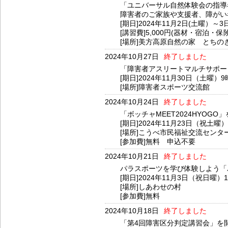
「ユニバーサル自然体験会の指導
障害者のご家族や支援者、障がい
[期日]2024年11月2日(土曜）～
[講習費]5,000円(器材・宿泊・保
[場所]美方高原自然の家 とちの
2024年10月27日
終了しました
「障害者アスリートマルチサポート
[期日]2024年11月30日（土曜）9
[場所]障害者スポーツ交流館
2024年10月24日
終了しました
「ボッチャMEET2024HYOG
[期日]2024年11月23日（祝土曜
[場所]こうべ市民福祉交流センタ
[参加費]無料 申込不要
2024年10月21日
終了しました
パラスポーツを学び体験しよう「パ
[期日]2024年11月3日（祝日曜）
[場所]しあわせの村
[参加費]無料
2024年10月18日
終了しました
「第4回障害区分判定講習会」を