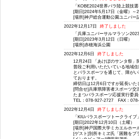
「KOBE2024世界パラ陸上競
[期日]2024年5月17日（金曜）～
[場所]神戸総合運動公園ユニバー
2022年12月17日
終了しました
「兵庫ユニバーサルマラソン202
[期日]2023年3月12日（日曜）
[場所]赤穂海浜公園
2022年12月6日
終了しました
12月24日 「あけぼのサンタ祭」
普段ご利用いただいている地域住
とパラスポーツを通じて、障がい
ております。
締切日は12月6日ですが延長い
[問合せ]兵庫県障害者スポーツ交
たまつパラスポーツ応援実行委員
TEL：078-927-2727 FAX：078-
2022年12月4日
終了しました
「KIUパラスポーツトークライブ
[期日]2022年12月10日（土曜）
[場所]神戸国際大学ミカエルホー
[ゲスト]別所キミヱ氏「困難をプ