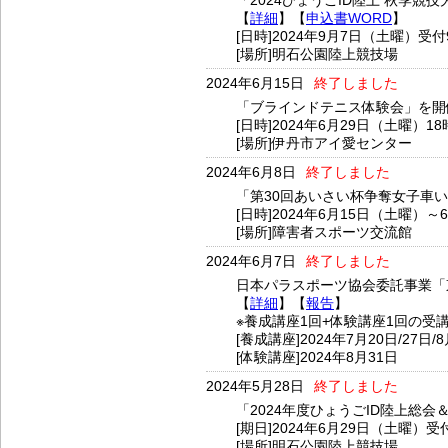
「2024ひょうごID陸上 秋季
【
詳細
】【
申込書WORD
】
[日時]2024年9月7日（土曜）受付
[場所]明石公園陸上競技場
2024年6月15日
終了しました
「ブラインドテニス体験会」を開
[日時]2024年6月29日（土曜）1
[場所]伊丹市アイ愛センター
2024年6月8日
終了しました
「第30回あいさい杯争奪女子車
[日時]2024年6月15日（土曜）～
[場所]障害者スポーツ交流館
2024年6月7日
終了しました
日本パラスポーツ協会委託事業「
【
詳細
】【
報告
】
※養成講座1回+体験講座1回の受
[養成講座]2024年7月20日/27日/8
[体験講座]2024年8月31日
2024年5月28日
終了しました
「2024年度ひょうごID陸上総
[期日]2024年6月29日（土曜）受
[場所]明石公園陸上競技場