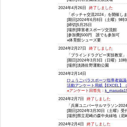
2024年4月26日
終了しました
「ボッチャ交流2024」を開催し
[期日]2024年6月8日（土曜）9時
[締切]5月25日
[場所]障害者スポーツ交流館
[参加費]500円 誰でも参加可
※体育館シューズ要
2024年2月27日
終了しました
「ブラインドラグビー実技教室」
[期日]2024年3月3日（日曜）10
[場所]淡路佐野運動公園
2024年2月14日
ひょうごパラスポーツ指導者協議
活動アンケート用紙【EXCEL】（2
※アンケート回答先：
k_masuda19
2024年2月7日
終了しました
「兵庫ユニバーサルマラソン202
[期日]2024年3月30日（土曜）受
[場所]県立尼崎の森中央緑地（尼崎
2024年2月4日
終了しました