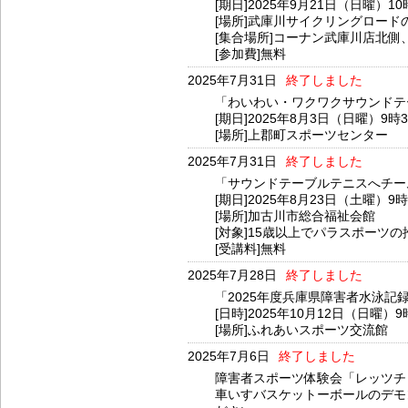
[期日]2025年9月21日（日曜）1
[場所]武庫川サイクリングロード
[集合場所]コーナン武庫川店北
[参加費]無料
2025年7月31日
終了しました
「わいわい・ワクワクサウンドテ
[期日]2025年8月3日（日曜）9時
[場所]上郡町スポーツセンター
2025年7月31日
終了しました
「サウンドテーブルテニスへチー
[期日]2025年8月23日（土曜）9
[場所]加古川市総合福祉会館
[対象]15歳以上でパラスポーツの
[受講料]無料
2025年7月28日
終了しました
「2025年度兵庫県障害者水泳記
[日時]2025年10月12日（日曜）9
[場所]ふれあいスポーツ交流館
2025年7月6日
終了しました
障害者スポーツ体験会「レッツチ
車いすバスケットーボールのデモ