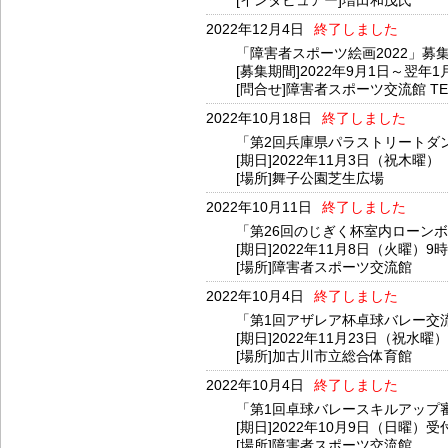
[インタビュアー]増田和茂氏
2022年12月4日
終了しました
「障害者スポーツ絵画2022」募
[募集期間]2022年9月1日～翌年1
[問合せ]障害者スポーツ交流館 TEL：
2022年10月18日
終了しました
「第2回兵庫県パラストリートダ
[期日]2022年11月3日（祝木曜）
[場所]舞子公園芝生広場
2022年10月11日
終了しました
「第26回のじぎく杯室内ローン
[期日]2022年11月8日（火曜）9
[場所]障害者スポーツ交流館
2022年10月4日
終了しました
「第1回アザレア杯卓球バレー交
[期日]2022年11月23日（祝水曜
[場所]加古川市立総合体育館
2022年10月4日
終了しました
「第1回卓球バレースキルアップ
[期日]2022年10月9日（日曜）受
[場所]障害者スポーツ交流館