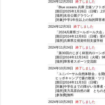
2024年12月20日
終了しました
「Blue oceans 兵庫 主催
[期日]2025年1月26日（日曜）,
[場所]名谷公園グラウンド
[対象]中学1年生以上の知的障害
2024年12月3日
終了しました
「2024兵庫県ゴールボール大会
[期日]2024年12月8日（日曜）受
[場所]兵庫県立視覚特別支援学校
2024年11月24日
終了しました
「第30回のじぎく杯室内ローン
[期日]2024年12月24日（火曜）
[場所]障害者スポーツ交流館
2024年10月28日
終了しました
「ユニバーサル自然体験会」を開
ヒッポキャンプで森の散策・ツリ
[期日]2024年11月3日（日曜）
[対象]中学生までの障がい当事
[場所]美方高原自然の家 とちの
[参加費]無料
2024年10月28日
終了しました