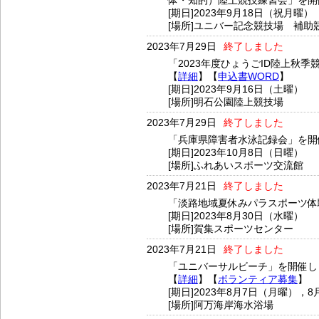
体・知的）陸上競技練習会」を開
[期日]2023年9月18日（祝月曜）
[場所]ユニバー記念競技場 補助
2023年7月29日
終了しました
「2023年度ひょうごID陸上
【
詳細
】【
申込書WORD
】
[期日]2023年9月16日（土曜）
[場所]明石公園陸上競技場
2023年7月29日
終了しました
「兵庫県障害者水泳記録会」を開
[期日]2023年10月8日（日曜）
[場所]ふれあいスポーツ交流館
2023年7月21日
終了しました
「淡路地域夏休みパラスポーツ体
[期日]2023年8月30日（水曜）
[場所]賀集スポーツセンター
2023年7月21日
終了しました
「ユニバーサルビーチ」を開催し
【
詳細
】
【
ボランティア募集
】
[期日]2023年8月7日（月曜），
[場所]阿万海岸海水浴場