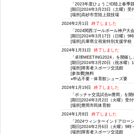
「2023年度ひょうごID陸上春
[期日]2024年3月23日（土曜）受
[場所]高砂市営陸上競技場
2024年2月1日
終了しました
「2024関西ゴールボール神戸大
[期日]2024年3月17日（日曜）9
[場所]兵庫県立視覚特別支援学校
2024年1月31日
終了しました
「卓球MEETING2024」を開催
[期日]2024年3月20日（祝水曜）1
[場所]障害者スポーツ交流館
[参加費]無料
※申込不要・体育館シューズ要
2024年1月19日
終了しました
「ボッチャ交流試合in豊岡」を開
[期日]2024年3月2日（火曜）受付
[場所]豊岡市民体育館
2024年1月8日
終了しました
「2024ウィンターインドアロー
[期日]2024年2月6日（火曜）9時
[場所]障害者スポーツ交流館