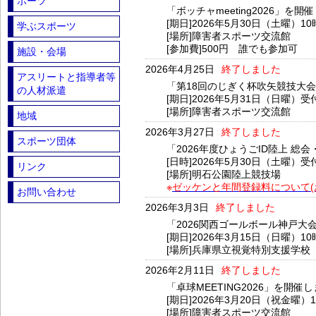
ポーツ
「ボッチャmeeting2026」を
[期日]2026年5月30日（土曜）1
学ぶスポーツ
[場所]障害者スポーツ交流館
[参加費]500円 誰でも参加可
施設・会場
2026年4月25日
終了しました
アスリートと指導者等
「第18回のじぎく杯吹矢競技大
の人材派遣
[期日]2026年5月31日（日曜）受
[場所]障害者スポーツ交流館
地域
2026年3月27日
終了しました
スポーツ団体
「2026年度ひょうごID陸上 総
[日時]2026年5月30日（土曜）受
リンク
[場所]明石公園陸上競技場
※
ゼッケンと年間登録料について(
お問い合わせ
2026年3月3日
終了しました
「2026関西ゴールボール神戸大
[期日]2026年3月15日（日曜）1
[場所]兵庫県立視覚特別支援学校
2026年2月11日
終了しました
「卓球MEETING2026」を開催
[期日]2026年3月20日（祝金曜）
[場所]障害者スポーツ交流館