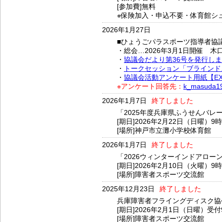
[参加費]無料
※保険加入・申込不要・体育館シ
2026年1月27日
■ひょうごパラスポーツ指導者協
・総会…2026年3月1日開催 木
・
協議会だより第36号を発行し
・
トークセッション「ブラインド
・
協議会活動アンケート用紙【EXCE
※アンケート回答先：
k_masuda19
2026年1月7日
終了しました
「2025年度兵庫県ふうせんバレ
[期日]2026年2月22日（日曜）9
[場所]神戸市立灘小学校体育館
2026年1月7日
終了しました
「2026ウィンターインドアロー
[期日]2026年2月10日（火曜）9
[場所]障害者スポーツ交流館
2025年12月23日
終了しました
兵庫障害者フライングディスク協
[期日]2026年2月1日（日曜）受付
[場所]障害者スポーツ交流館