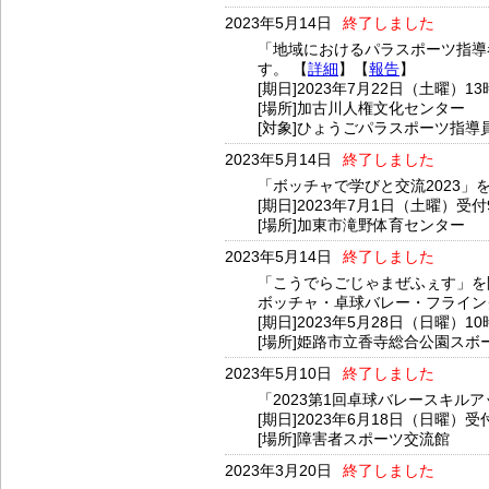
2023年5月14日
終了しました
「地域におけるパラスポーツ指導
す。 【
詳細
】【
報告
】
[期日]2023年7月22日（土曜）1
[場所]加古川人権文化センター
[対象]ひょうごパラスポーツ指
2023年5月14日
終了しました
「ボッチャで学びと交流2023」
[期日]2023年7月1日（土曜）受付
[場所]加東市滝野体育センター
2023年5月14日
終了しました
「こうでらごじゃまぜふぇす」を
ボッチャ・卓球バレー・フライン
[期日]2023年5月28日（日曜）10
[場所]姫路市立香寺総合公園スボ
2023年5月10日
終了しました
「2023第1回卓球バレースキル
[期日]2023年6月18日（日曜）受
[場所]障害者スポーツ交流館
2023年3月20日
終了しました