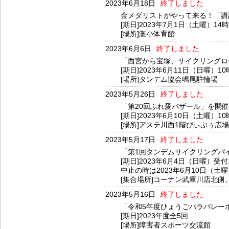
2023年6月18日
終了しました
金メダリストがやって来る！「講
[期日]2023年7月1日（土曜）14
[場所]灘小体育館
2023年6月6日
終了しました
「西宮から宝塚、サイクリングロ
[期日]2023年6月11日（日曜）1
[場所]タンデム協会鳴尾駐輪場
2023年5月26日
終了しました
「第20回ふれ愛バザール」を開
[期日]2023年6月10日（土曜）1
[場所]アステ川西1階ぴぃぷぅ広場
2023年5月17日
終了しました
「第1回タンデムサイクリングパ
[期日]2023年6月4日（日曜）受
中止の時は2023年6月10日（土
[集合場所]コーナン武庫川店北
2023年5月16日
終了しました
「令和5年度ひょうごパラバレー
[期日]2023年度全5回
[場所]障害者スポーツ交流館