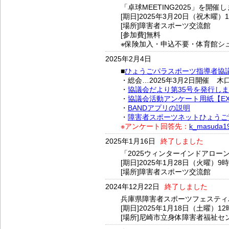
「卓球MEETING2025」を開催
[期日]2025年3月20日（祝木曜）
[場所]障害者スポーツ交流館
[参加費]無料
※保険加入・申込不要・体育館シ
2025年2月4日
■
ひょうごパラスポーツ指導者協
・総会…2025年3月2日開催 木
・
協議会だより第35号を発行し
・
協議会活動アンケート用紙【EXCE
・
BANDアプリの説明
・
障害者スポーツネットひょうご
※アンケート回答先：
k_masuda19
2025年1月16日
終了しました
「2025ウィンターインドアロー
[期日]2025年1月28日（火曜）9
[場所]障害者スポーツ交流館
2024年12月22日
終了しました
兵庫県障害者スポーツフェスティバ
[期日]2025年1月18日（土曜）12
[場所]尼崎市立身体障害者福祉セ