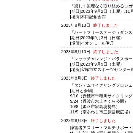
「楽しく無理なく取り組めるヨガ
[期日]2023年9月2日（土曜）,1
[場所]木口記念会館
2023年8月13日
終了しました
「ハートフリーステージ（ダンス
[期日]2023年9月3日（日曜）
[場所]イオンモール伊丹
2023年8月10日
終了しました
「レッツチャレンジ・パラスポー
[期日]2023年9月9日（土曜）
[場所]宝塚市立スポーツセンタ
2023年8月3日
終了しました
「タンデムサイクリングプロジェク
[期日と会場]
9/16（赤穂市千種川サイクリン
9/24（丹波市氷上さくら公園）
10/8（姫路市家島坊勢島）
11/5（南あわじ市三原健康広場）
2023年8月3日
終了しました
障害者アスリートマルチサポート